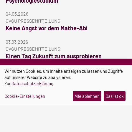
Psychologiestudium
04.03.2026
OVGU PRESSEMITTEILUNG
Keine Angst vor dem Mathe-Abi
03.03.2026
OVGU PRESSEMITTEILUNG
Einen Tag Zukunft zum ausprobieren
10.02.2026
Wir nutzen Cookies, um Inhalte anzeigen zu lassen und Zugriffe
OVGU PRESSEMITTEILUNG
auf unserer Website zu analysieren.
Unicampus als Zukunftswerkstatt für
Zur
Datenschutzerklärung
nachhaltige Bildung in Europa
Cookie-Einstellungen
Alle ablehnen
Das ist ok