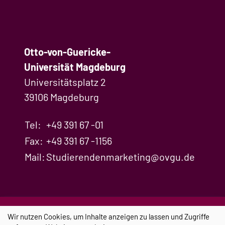
Otto-von-Guericke-
Universität Magdeburg
Universitätsplatz 2
39106 Magdeburg
Tel:
+49 391 67 -01
Fax:
+49 391 67 -1156
Mail:
Studierendenmarketing@ovgu.de
Impressum
Datenschutz
Cookie-
Wir nutzen Cookies, um Inhalte anzeigen zu lassen und Zugriffe
Einstellungen