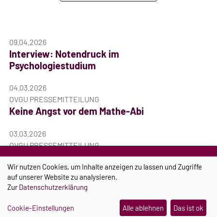
09.04.2026
Interview: Notendruck im
Psychologiestudium
04.03.2026
OVGU PRESSEMITTEILUNG
Keine Angst vor dem Mathe-Abi
03.03.2026
OVGU PRESSEMITTEILUNG
Einen Tag Zukunft zum ausprobieren
Wir nutzen Cookies, um Inhalte anzeigen zu lassen und Zugriffe
auf unserer Website zu analysieren.
10.02.2026
Zur
Datenschutzerklärung
OVGU PRESSEMITTEILUNG
Unicampus als Zukunftswerkstatt für
Cookie-Einstellungen
Alle ablehnen
Das ist ok
nachhaltige Bildung in Europa