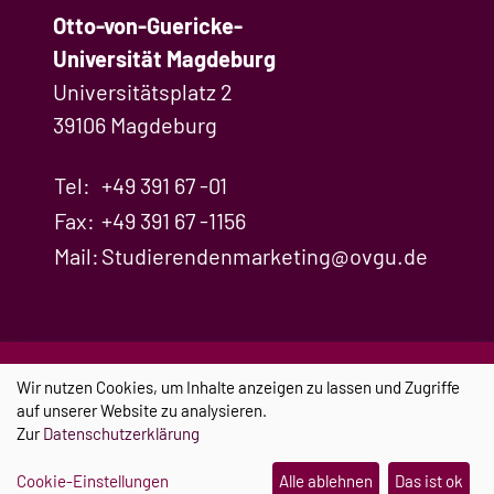
Otto-von-Guericke-
Universität Magdeburg
Universitätsplatz 2
39106 Magdeburg
Tel:
+49 391 67 -01
Fax:
+49 391 67 -1156
Mail:
Studierendenmarketing@ovgu.de
Impressum
Datenschutz
Cookie-
Wir nutzen Cookies, um Inhalte anzeigen zu lassen und Zugriffe
Einstellungen
auf unserer Website zu analysieren.
Zur
Datenschutzerklärung
Cookie-Einstellungen
Alle ablehnen
Das ist ok