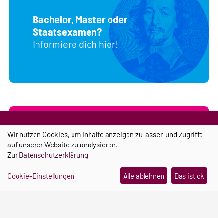
Bachelor, Master oder
Staatsexamen?
Informiere dich hier!
Wir nutzen Cookies, um Inhalte anzeigen zu lassen und Zugriffe
Mehr über das Studium
auf unserer Website zu analysieren.
BLOG
Zur
Datenschutzerklärung
Cookie-Einstellungen
Alle ablehnen
Das ist ok
Infos vom Campus und dem
Uni-Leben
In unserem Blog haben wir