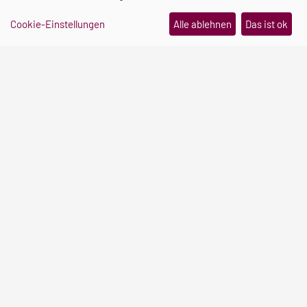
UNSERE
Cookie-Einstellungen
Alle ablehnen
Das ist ok
VERANSTALTUNGEN
Vor dem Abi an die Uni?
Informiere dich hier über unsere
Veranstaltungen!
Lass dich beraten
DEINE
STUDIENBERATUNG