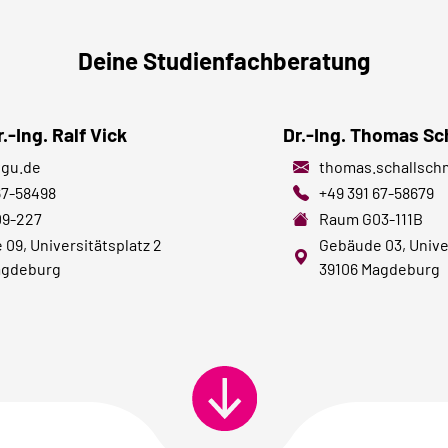
Deine Studienfachberatung
r.-Ing. Ralf Vick
Dr.-Ing. Thomas Sc
gu.de
thomas.schallsch
67-58498
+49 391 67-58679
9-227
Raum
G03-111B
09, Universitätsplatz 2
Gebäude 03, Univer
agdeburg
39106 Magdeburg