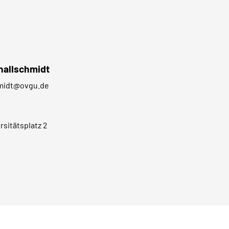
hallschmidt
midt@ovgu.de
sitätsplatz 2