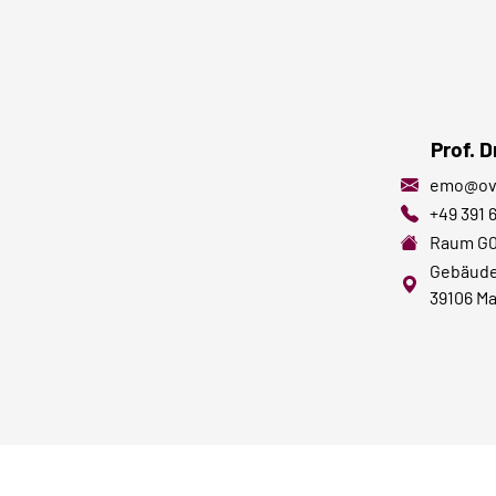
Prof. D
emo@ov
+49 391 
Raum
G0
Gebäude 
39106 M